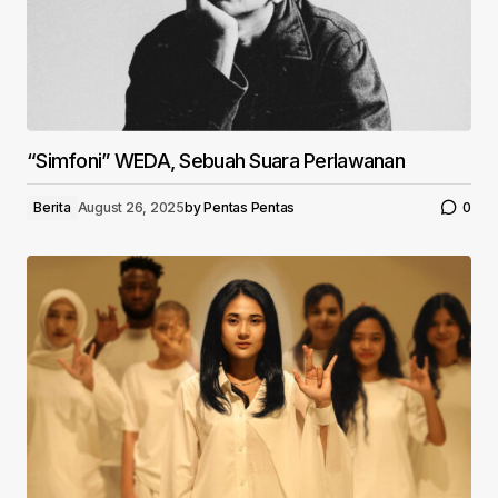
“Simfoni” WEDA, Sebuah Suara Perlawanan
Berita
August 26, 2025
by
Pentas Pentas
0