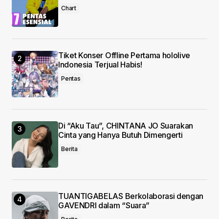
Chart
Tiket Konser Offline Pertama hololive
Indonesia Terjual Habis!
Pentas
Di “Aku Tau”, CHINTANA JO Suarakan
Cinta yang Hanya Butuh Dimengerti
Berita
TUANTIGABELAS Berkolaborasi dengan
GAVENDRI dalam “Suara”