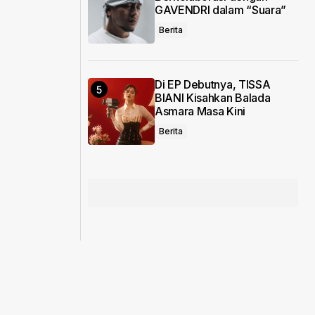
GAVENDRI dalam “Suara”
Berita
Di EP Debutnya, TISSA
BIANI Kisahkan Balada
Asmara Masa Kini
Berita