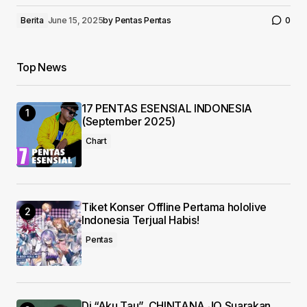
Berita
June 15, 2025
by
Pentas Pentas
0
Top News
17 PENTAS ESENSIAL INDONESIA
(September 2025)
Chart
Tiket Konser Offline Pertama hololive
Indonesia Terjual Habis!
Pentas
Di “Aku Tau”, CHINTANA JO Suarakan