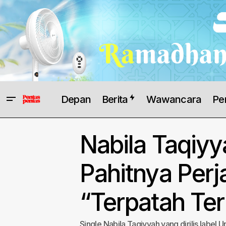
Depan
Berita
Wawancara
Pe
Nabila Taqiy
Pahitnya Perja
“Terpatah Ter
Single Nabila Taqiyyah yang dirilis label 