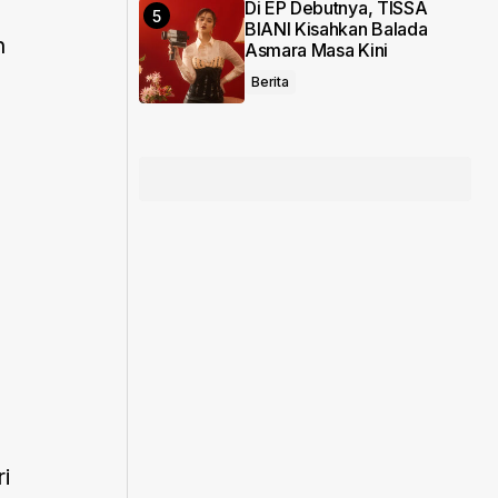
Di EP Debutnya, TISSA
BIANI Kisahkan Balada
n
Asmara Masa Kini
Berita
i