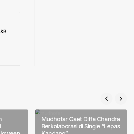
R&B
n
Mudhofar Gaet Diffa Chandra
i
Berkolaborasi di Single “Lepas
lloween
Kandang”