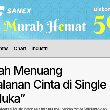
ntas
Chart
Industri
yah Menuang
lanan Cinta di Single
luka”
Universal Music Indonesia ini turut melibatkan Yovie Widianto dan