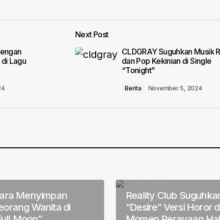
Add a comment
Next Post
lished.
Required fields are marked
*
dengan
CLDGRAY Suguhkan Musik 
 di Lagu
dan Pop Kekinian di Single
“Tonight”
24
Berita
November 5, 2024
Your E-mail
*
in this browser
ara Menyimpan
Reality Club Suguhka
orang Wanita di
“Desire” Versi Horor d
Full Moon”
Momen Perayaan Ha