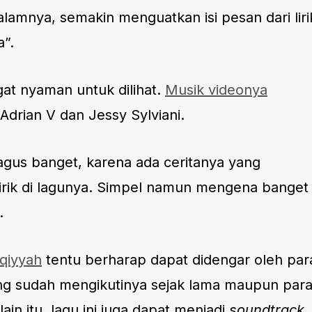
dalamnya, semakin menguatkan isi pesan dari liri
a”.
gat nyaman untuk dilihat.
Musik videonya
Adrian V dan Jessy Sylviani.
agus banget, karena ada ceritanya yang
lirik di lagunya. Simpel namun mengena banget
.
qiyyah
tentu berharap dapat didengar oleh par
g sudah mengikutinya sejak lama maupun par
in itu, lagu ini juga dapat menjadi
soundtrack