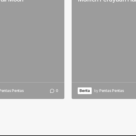
Pentas Pentas
0
Berita
by
Pentas Pentas