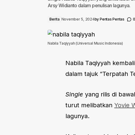
Arsy Widianto dalam penulisan lagunya.
Berita
November 5, 2024
by
Pentas Pentas
Nabila Taqiyyah (Universal Music Indonesia)
Nabila Taqiyyah kembal
dalam tajuk “Terpatah Ter
Single
yang rilis di baw
turut melibatkan
Yovie 
lagunya.