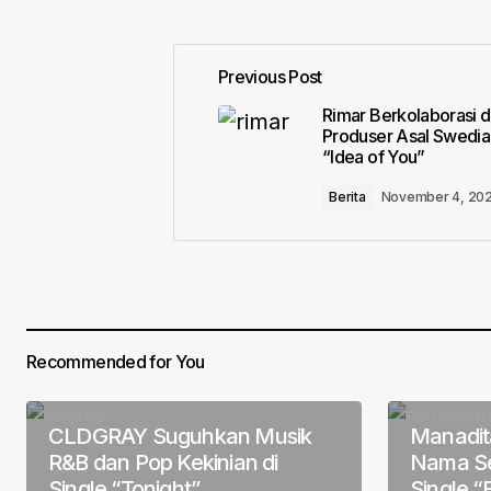
Previous Post
Your email address will not be pub
Rimar Berkolaborasi 
Produser Asal Swedia
“Idea of You”
Comment
*
Berita
November 4, 20
Your Name
*
Recommended for You
Save my name, email, and website 
for the next time I comment.
CLDGRAY Suguhkan Musik
Manadit
Submit Comment
R&B dan Pop Kekinian di
Nama Se
Single “Tonight”
Single “