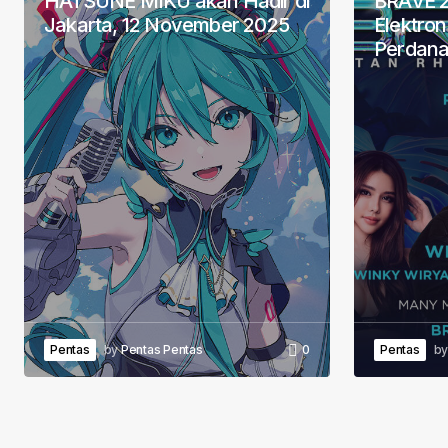
HATSUNE MIKU akan Hadir di
BRAVE 2
Jakarta, 12 November 2025
Elektron
Perdana 
Pentas
by
Pentas Pentas
0
Pentas
b