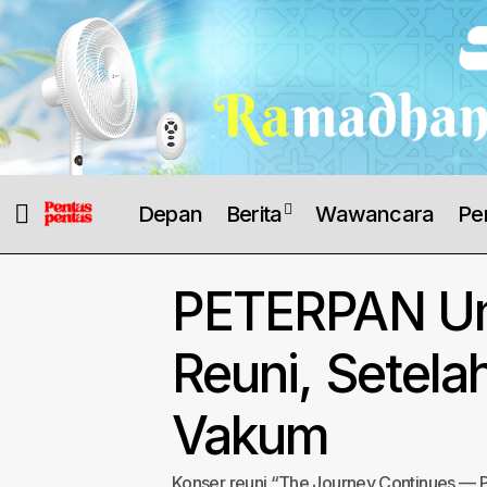
Depan
Berita
Wawancara
Pe
PETERPAN U
Reuni, Setela
Vakum
Konser reuni “The Journey Continues — P