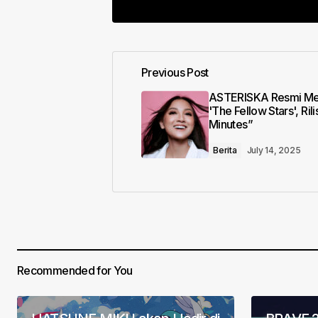
Previous Post
Your email address will not be pub
ASTERISKA Resmi Me
'The Fellow Stars', Rili
Minutes”
Comment
*
Berita
July 14, 2025
Your Name
*
Save my name, email, and website 
for the next time I comment.
Recommended for You
Submit Comment