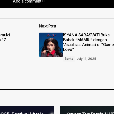
Add a comment
Add a comment
Next Post
lished.
Required fields are marked
*
mulai
ISYANA SARASVATI Buka
s “7
Babak “MAMIU” dengan
Visualisasi Animasi di "Game
Love"
Berita
July 14, 2025
Your E-mail
*
in this browser