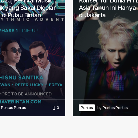
025, Festival Musik
Konser Tur Dunia HYD
ik yang Bakal Digelar
Asia Tahun Ini Hanya 
di Pulau Bintan
di Jakarta
y
Pentas Pentas
0
Pentas
by
Pentas Pentas