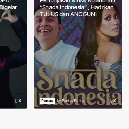
E di
Pertunjukan Musik Kolaboratif
Digelar
“Snada Indonesia” , Hadirkan
TULUS dan ANGGUN!
0
Pentas
by
Pentas Pentas
0