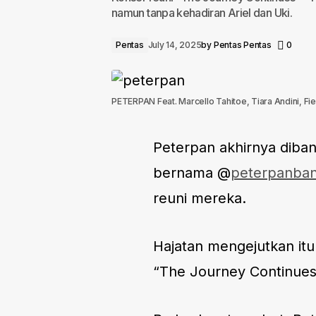
namun tanpa kehadiran Ariel dan Uki.
Pentas
July 14, 2025
by
Pentas Pentas
0
PETERPAN Feat. Marcello Tahitoe, Tiara Andini, Fi
Peterpan akhirnya diban
bernama @
peterpanban
reuni mereka.
Hajatan mengejutkan itu
“The Journey Continues