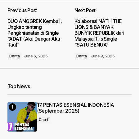
Previous Post
Next Post
Your email address will not be published.
DUO ANGGREK Kembali,
Kolaborasi NATH THE
Required fields are marked
*
Ungkap tentang
LIONS & BANYAK
Pengkhianatan di Single
BUNYIK REPUBLIK dari
“ADAT (Aku Dengar Aku
Malaysia Rilis Single
Comment
*
Tau)”
“SATU BENUA”
Berita
June 6, 2025
Berita
June 9, 2025
Your Name
*
Top News
Your E-mail
*
17 PENTAS ESENSIAL INDONESIA
(September 2025)
Save my name, email, and website in this
browser for the next time I comment.
Chart
Submit Comment