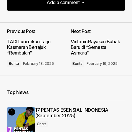
Add a comment
Add a comment
Previous Post
Next Post
Your email address will not be published.
TADI Luncurkan Lagu
Vintonic Rayakan Babak
Required fields are marked
*
Kasmaran Bertajuk
Baru di “Semesta
“Rembulan”
Asmara”
Comment
*
Berita
February 18, 2025
Berita
February 19, 2025
Top News
Your Name
*
17 PENTAS ESENSIAL INDONESIA
Your E-mail
*
(September 2025)
Chart
Save my name, email, and website in this