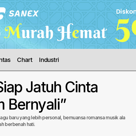
ntas
Chart
Industri
iap Jatuh Cinta
 Bernyali”
s lagu baru yang lebih personal, bernuansa romansa musik ala
ah berbenah hati.