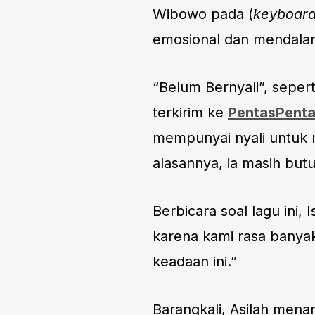
Wibowo pada (
keyboard
emosional dan mendala
“Belum Bernyali”, seper
terkirim ke
PentasPent
mempunyai nyali untuk 
alasannya, ia masih bu
Berbicara soal lagu ini
karena kami rasa banya
keadaan ini.”
Barangkali, Asilah mena