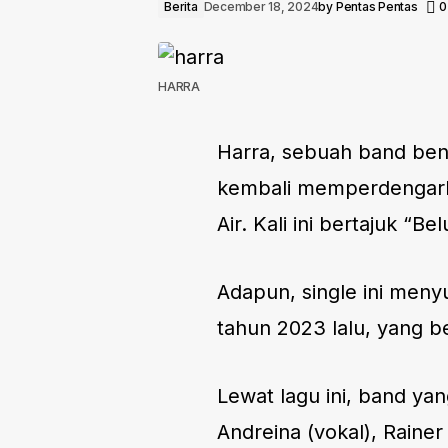
Berita
December 18, 2024
by
Pentas Pentas
0
HARRA
Harra, sebuah band bent
kembali memperdengarka
Air. Kali ini bertajuk “Be
Adapun, single ini menyu
tahun 2023 lalu, yang be
Lewat lagu ini, band ya
Andreina (vokal), Raine