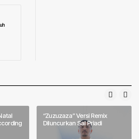
uh
atal
“Zuzuzaza” Versi Remix
ccording
Diluncurkan Sal Priadi