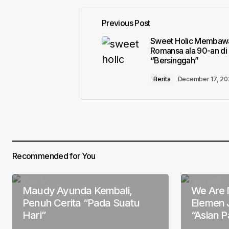
Previous Post
Your email address will not be pub
Sweet Holic Membawa
Romansa ala 90-an di 
“Bersinggah”
Comment
*
Berita
December 17, 2
Your Name
*
Recommended for You
Save my name, email, and website 
for the next time I comment.
Maudy Ayunda Kembali,
We Are 
Submit Comment
Penuh Cerita “Pada Suatu
Elemen 
Hari”
“Asian P