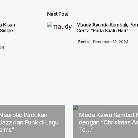
Next Post
lished.
Required fields are marked
*
 Kisah
Maudy Ayunda Kembali, Pen
Single
Cerita “Pada Suatu Hari"
Berita
December 18, 2024
024
Your E-mail
*
in this browser
Neurotic Padukan
Meda Kawu Sambut N
Jazz dan Funk di Lagu
dengan “Christmas A
alms”
To…”