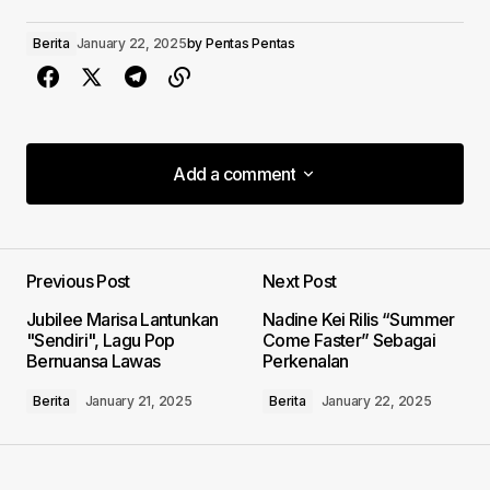
Berita
January 22, 2025
by
Pentas Pentas
Add a comment
Add a comment
Previous Post
Next Post
Your email address will not be published.
Jubilee Marisa Lantunkan
Nadine Kei Rilis “Summer
Required fields are marked
*
"Sendiri", Lagu Pop
Come Faster” Sebagai
Bernuansa Lawas
Perkenalan
Comment
*
Berita
January 21, 2025
Berita
January 22, 2025