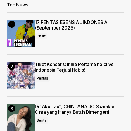
Top News
Your Name
*
17 PENTAS ESENSIAL INDONESIA
Your E-mail
*
(September 2025)
Chart
Save my name, email, and website in this
browser for the next time I comment.
Submit Comment
Tiket Konser Offline Pertama hololive
Indonesia Terjual Habis!
Pentas
Di “Aku Tau”, CHINTANA JO Suarakan
Cinta yang Hanya Butuh Dimengerti
Berita