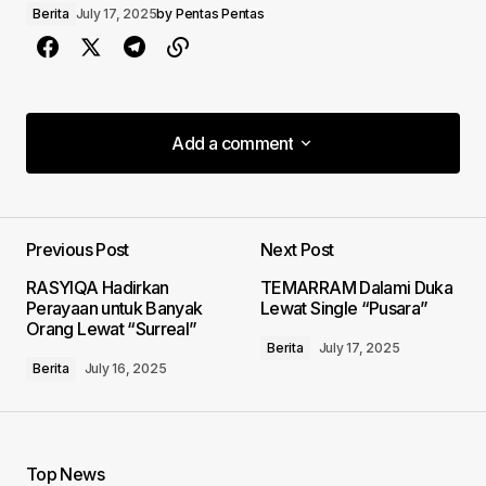
Berita
July 17, 2025
by
Pentas Pentas
Add a comment
Add a comment
Previous Post
Next Post
Your email address will not be published.
RASYIQA Hadirkan
TEMARRAM Dalami Duka
Required fields are marked
*
Perayaan untuk Banyak
Lewat Single “Pusara”
Orang Lewat “Surreal”
Berita
July 17, 2025
Comment
*
Berita
July 16, 2025
Top News
Your Name
*