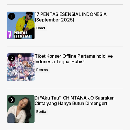
17 PENTAS ESENSIAL INDONESIA
Your E-mail
*
(September 2025)
Chart
Save my name, email, and website in this
browser for the next time I comment.
Submit Comment
Tiket Konser Offline Pertama hololive
Indonesia Terjual Habis!
Pentas
Di “Aku Tau”, CHINTANA JO Suarakan
Cinta yang Hanya Butuh Dimengerti
Berita