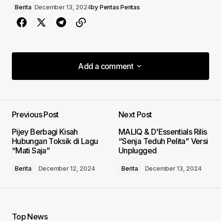
Berita
December 13, 2024
by
Pentas Pentas
Add a comment
Add a comment
Previous Post
Next Post
Your email address will not be published.
Pijey Berbagi Kisah
MALIQ & D'Essentials Rilis
Required fields are marked
*
Hubungan Toksik di Lagu
“Senja Teduh Pelita” Versi
“Mati Saja”
Unplugged
Comment
*
Berita
December 12, 2024
Berita
December 13, 2024
Top News