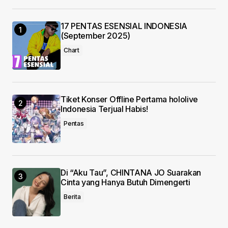
Your Name
*
17 PENTAS ESENSIAL INDONESIA
Your E-mail
*
(September 2025)
Chart
Save my name, email, and website in this
browser for the next time I comment.
Submit Comment
Tiket Konser Offline Pertama hololive
Indonesia Terjual Habis!
Pentas
Di “Aku Tau”, CHINTANA JO Suarakan
Cinta yang Hanya Butuh Dimengerti
Berita