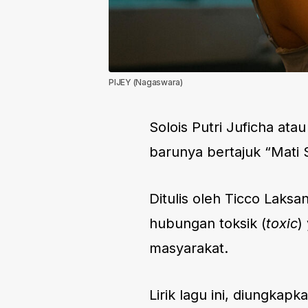
PIJEY (Nagaswara)
Solois Putri Juficha ata
barunya bertajuk “Mati 
Ditulis oleh Ticco Laksa
hubungan toksik (
toxic
)
masyarakat.
Lirik lagu ini, diungkapk