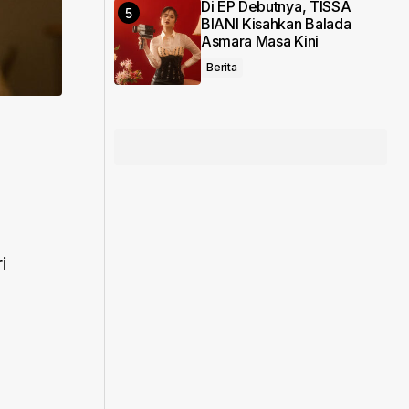
Di EP Debutnya, TISSA
BIANI Kisahkan Balada
Asmara Masa Kini
Berita
i