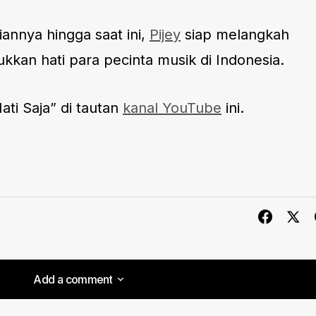
annya hingga saat ini,
Pijey
siap melangkah
ukkan hati para pecinta musik di Indonesia.
ati Saja” di tautan
kanal YouTube
ini.
Add a comment
Add a comment