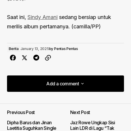
Saat ini,
Sindy Amani
sedang bersiap untuk
merilis album pertamanya. (camilla/PP)
Berita
January 13, 2025
by
Pentas Pentas
Add a comment
Add a comment
Previous Post
Next Post
Your email address will not be published.
Dipha Barus dan Jinan
Jaz Rowe Ungkap Sisi
Required fields are marked
*
Laetitia Suguhkan Single
Lain LDR di Lagu “Tak