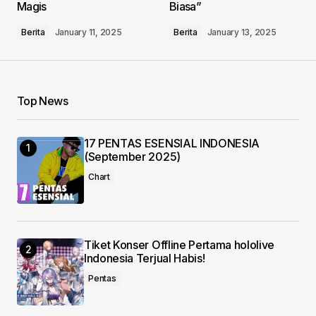
Magis
Biasa”
Comment
*
Berita
January 11, 2025
Berita
January 13, 2025
Top News
Your Name
*
17 PENTAS ESENSIAL INDONESIA
Your E-mail
*
(September 2025)
Chart
Save my name, email, and website in this
browser for the next time I comment.
Submit Comment
Tiket Konser Offline Pertama hololive
Indonesia Terjual Habis!
Pentas