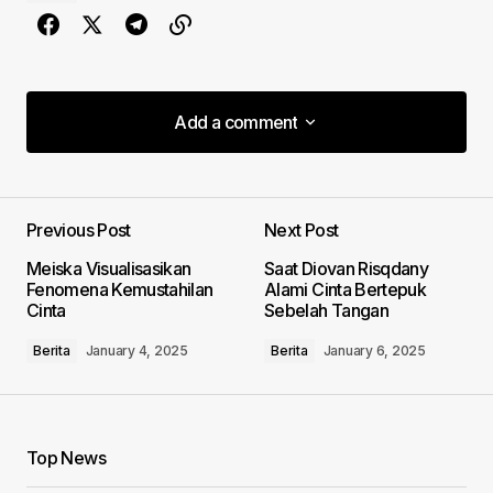
Add a comment
Add a comment
Previous Post
Next Post
Your email address will not be published.
Meiska Visualisasikan
Saat Diovan Risqdany
Required fields are marked
*
Fenomena Kemustahilan
Alami Cinta Bertepuk
Cinta
Sebelah Tangan
Comment
*
Berita
January 4, 2025
Berita
January 6, 2025
Top News
Your Name
*