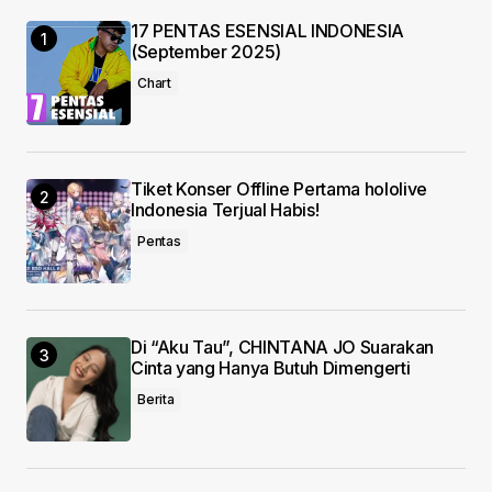
17 PENTAS ESENSIAL INDONESIA
Your E-mail
*
(September 2025)
Chart
Save my name, email, and website in this
browser for the next time I comment.
Submit Comment
Tiket Konser Offline Pertama hololive
Indonesia Terjual Habis!
Pentas
Di “Aku Tau”, CHINTANA JO Suarakan
Cinta yang Hanya Butuh Dimengerti
Berita