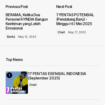
Previous Post
Next Post
Your email address will not be published.
BERAMA, Ketika Dua
7 PENTAS POTENSIAL
Required fields are marked
*
Personel HYNDIA Bangun
(Pendatang Baru) -
Keintiman yang Lebih
Minggu I-II / Mei 2025
Emosional
Comment
*
Chart
May 17, 2025
Berita
May 15, 2025
Your Name
*
Top News
Your E-mail
*
17 PENTAS ESENSIAL INDONESIA
(September 2025)
Chart
Save my name, email, and website in this
browser for the next time I comment.
Submit Comment