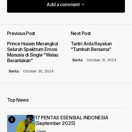
Add a comment
Add a comment
Previous Post
Next Post
Your email address will not be published.
Prince Husein Merangkul
Tantri Arda Rayakan
Required fields are marked
*
Seluruh Spektrum Emosi
“Tumbuh Bersama”
Manusia di Single “Walau
Berantakan”
Berita
October 31, 2024
Comment
*
Berita
October 30, 2024
Your Name
*
Top News
Your E-mail
*
17 PENTAS ESENSIAL INDONESIA
(September 2025)
Chart