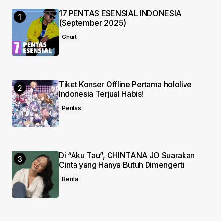
17 PENTAS ESENSIAL INDONESIA
Your E-mail
*
(September 2025)
Chart
Save my name, email, and website in this
browser for the next time I comment.
Submit Comment
Tiket Konser Offline Pertama hololive
Indonesia Terjual Habis!
Pentas
Di “Aku Tau”, CHINTANA JO Suarakan
Cinta yang Hanya Butuh Dimengerti
Berita