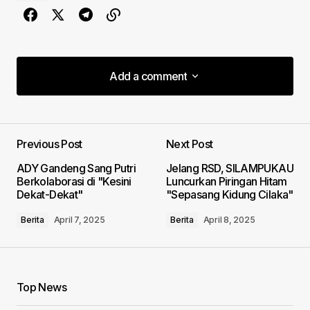
Add a comment
Add a comment
Previous Post
Next Post
Your email address will not be published.
ADY Gandeng Sang Putri
Jelang RSD, SILAMPUKAU
Required fields are marked
*
Berkolaborasi di "Kesini
Luncurkan Piringan Hitam
Dekat-Dekat"
"Sepasang Kidung Cilaka"
Comment
*
Berita
April 7, 2025
Berita
April 8, 2025
Top News
Your Name
*