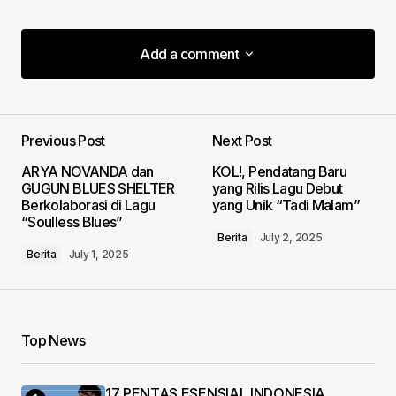
Add a comment
Add a comment
Previous Post
Next Post
Your email address will not be published.
ARYA NOVANDA dan
KOL!, Pendatang Baru
Required fields are marked
*
GUGUN BLUES SHELTER
yang Rilis Lagu Debut
Berkolaborasi di Lagu
yang Unik “Tadi Malam”
“Soulless Blues”
Comment
*
Berita
July 2, 2025
Berita
July 1, 2025
Your Name
*
Top News
Your E-mail
*
17 PENTAS ESENSIAL INDONESIA