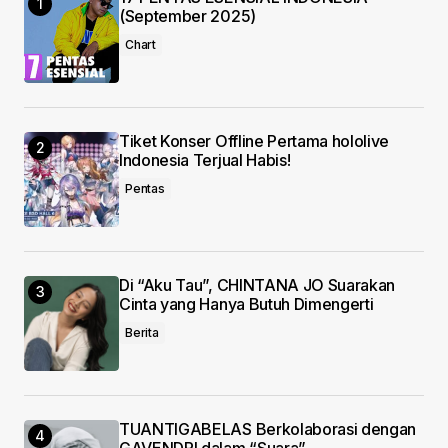
(September 2025)
Chart
Save my name, email, and website in this
browser for the next time I comment.
Submit Comment
Tiket Konser Offline Pertama hololive
Indonesia Terjual Habis!
Pentas
Di “Aku Tau”, CHINTANA JO Suarakan
Cinta yang Hanya Butuh Dimengerti
Berita
TUANTIGABELAS Berkolaborasi dengan
GAVENDRI dalam “Suara”