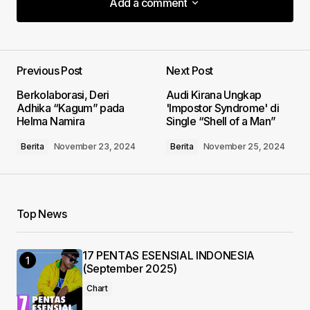
Add a comment
Add a comment
Previous Post
Next Post
Your email address will not be published.
Berkolaborasi, Deri
Audi Kirana Ungkap
Required fields are marked
*
Adhika “Kagum” pada
'Impostor Syndrome' di
Helma Namira
Single “Shell of a Man”
Comment
*
Berita
November 23, 2024
Berita
November 25, 2024
Top News
Your Name
*
17 PENTAS ESENSIAL INDONESIA
Your E-mail
*
(September 2025)
Chart
Save my name, email, and website in this