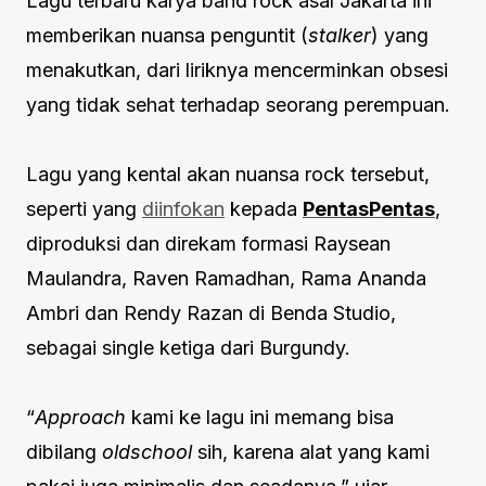
Lagu terbaru karya band rock asal Jakarta ini
memberikan nuansa penguntit (
stalker
) yang
menakutkan, dari liriknya mencerminkan obsesi
yang tidak sehat terhadap seorang perempuan.
Lagu yang kental akan nuansa rock tersebut,
seperti yang
diinfokan
kepada
PentasPentas
,
diproduksi dan direkam formasi Raysean
Maulandra, Raven Ramadhan, Rama Ananda
Ambri dan Rendy Razan di Benda Studio,
sebagai single ketiga dari Burgundy.
“
Approach
kami ke lagu ini memang bisa
dibilang
old
school
sih, karena alat yang kami