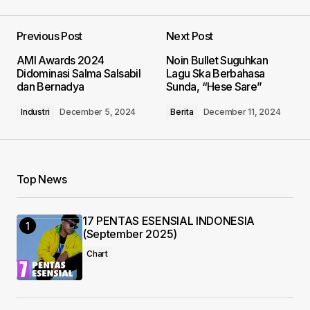
Previous Post
Next Post
Your email address will not be published.
AMI Awards 2024
Noin Bullet Suguhkan
Required fields are marked
*
Didominasi Salma Salsabil
Lagu Ska Berbahasa
dan Bernadya
Sunda, “Hese Sare”
Comment
*
Industri
December 5, 2024
Berita
December 11, 2024
Top News
Your Name
*
17 PENTAS ESENSIAL INDONESIA
Your E-mail
*
(September 2025)
Chart
Save my name, email, and website in this
browser for the next time I comment.