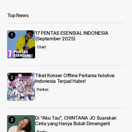
Top News
Your Name
*
17 PENTAS ESENSIAL INDONESIA
Your E-mail
*
(September 2025)
Chart
Save my name, email, and website in this
browser for the next time I comment.
Submit Comment
Tiket Konser Offline Pertama hololive
Indonesia Terjual Habis!
Pentas
Di “Aku Tau”, CHINTANA JO Suarakan
Cinta yang Hanya Butuh Dimengerti
Berita