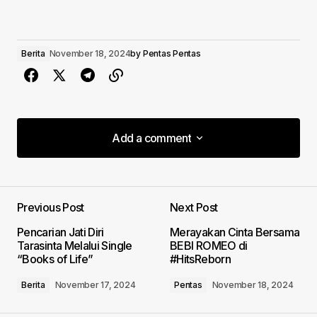
Berita
November 18, 2024
by
Pentas Pentas
Add a comment
Add a comment
Previous Post
Next Post
Your email address will not be published.
Pencarian Jati Diri
Merayakan Cinta Bersama
Required fields are marked
*
Tarasinta Melalui Single
BEBI ROMEO di
“Books of Life”
#HitsReborn
Comment
*
Berita
November 17, 2024
Pentas
November 18, 2024